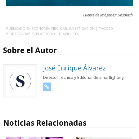
Fuente de imágenes: Unsplash
PUBLICADO EN
ECONOMÍA CIRCULAR
,
INVESTIGACIÓN
| TAGGED
BIODEGRADABLE
,
PLÁSTICO
,
ULTRAVIOLETA
Sobre el Autor
José Enrique Álvarez
Director Técnico y Editorial de smartlighting
URL
Noticias Relacionadas