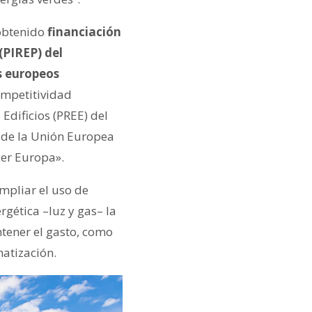
 obtenido
financiación
(PIREP) del
s europeos
ompetitividad
Edificios (PREE) del
o de la Unión Europea
er Europa».
ampliar el uso de
rgética –luz y gas– la
tener el gasto, como
matización.