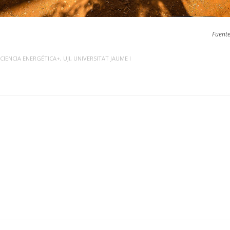
Fuente
ICIENCIA ENERGÉTICA+
,
UJI
,
UNIVERSITAT JAUME I