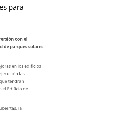
nes para
versión con el
ed de parques solares
joras en los edificios
ejecución las
 que tendrán
el Edificio de
ubiertas, la