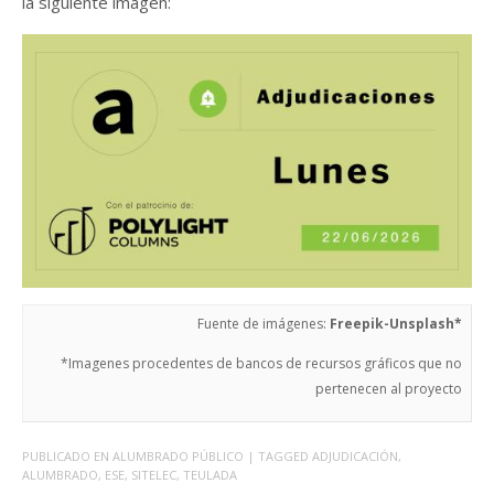
la siguiente imagen:
Fuente de imágenes:
Freepik-Unsplash*
*Imagenes procedentes de bancos de recursos gráficos que no
pertenecen al proyecto
PUBLICADO EN
ALUMBRADO PÚBLICO
| TAGGED
ADJUDICACIÓN
,
ALUMBRADO
,
ESE
,
SITELEC
,
TEULADA