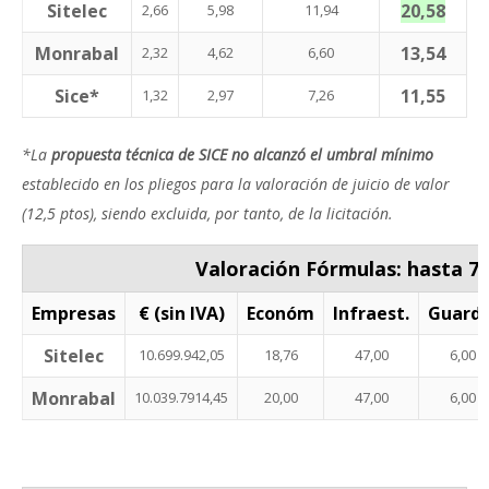
Sitelec
20,58
2,66
5,98
11,94
Monrabal
13,54
2,32
4,62
6,60
Sice*
11,55
1,32
2,97
7,26
*La
propuesta técnica de SICE no alcanzó el umbral mínimo
establecido en los pliegos para la valoración de juicio de valor
(12,5 ptos), siendo excluida, por tanto, de la licitación.
Valoración Fórmulas: hasta 7
Empresas
€ (sin IVA)
Económ
Infraest.
Guardi
Sitelec
10.699.942,05
18,76
47,00
6,00
Monrabal
10.039.7914,45
20,00
47,00
6,00