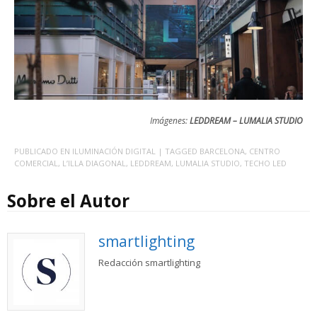
Imágenes:
LEDDREAM – LUMALIA STUDIO
PUBLICADO EN
ILUMINACIÓN DIGITAL
| TAGGED
BARCELONA
,
CENTRO
COMERCIAL
,
L’ILLA DIAGONAL
,
LEDDREAM
,
LUMALIA STUDIO
,
TECHO LED
Sobre el Autor
smartlighting
Redacción smartlighting