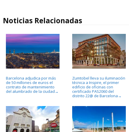
Noticias Relacionadas
Barcelona adjudica por más
Zumtobel lleva su iluminación
de 50 millones de euros el
técnica a Inspire, el primer
contrato de mantenimiento
edificio de oficinas con
del alumbrado de la ciudad
certificado PAS2060 del
→
distrito 22@ de Barcelona
→