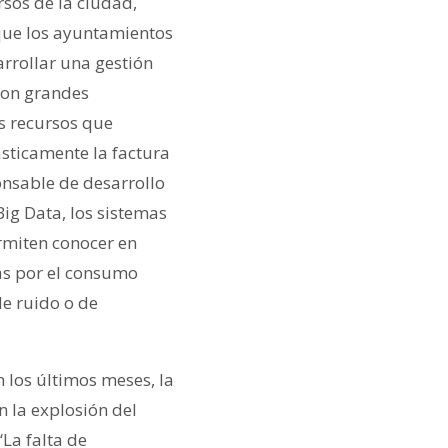
rsos de la ciudad,
que los ayuntamientos
arrollar una gestión
 son grandes
s recursos que
rásticamente la factura
onsable de desarrollo
Big Data, los sistemas
rmiten conocer en
as por el consumo
de ruido o de
los últimos meses, la
n la explosión del
La falta de