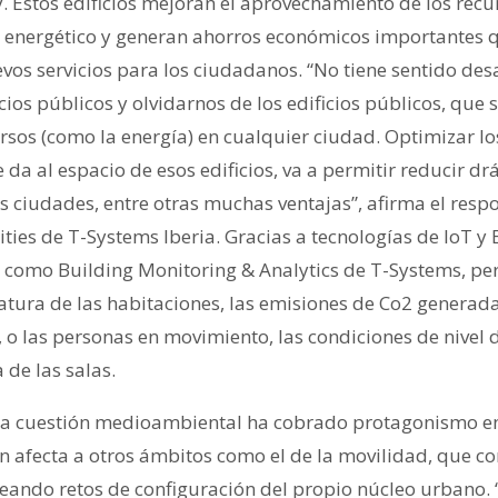
. Estos edificios mejoran el aprovechamiento de los recu
 energético y generan ahorros económicos importantes 
vos servicios para los ciudadanos. “No tiene sentido des
icios públicos y olvidarnos de los edificios públicos, que
sos (como la energía) en cualquier ciudad. Optimizar lo
e da al espacio de esos edificios, va a permitir reducir d
 ciudades, entre otras muchas ventajas”, afirma el resp
ties de T-Systems Iberia. Gracias a tecnologías de IoT y 
os como Building Monitoring & Analytics de T-Systems, pe
atura de las habitaciones, las emisiones de Co2 generad
o, o las personas en movimiento, las condiciones de nivel 
de las salas.
la cuestión medioambiental ha cobrado protagonismo en 
n afecta a otros ámbitos como el de la movilidad, que co
ando retos de configuración del propio núcleo urbano. “