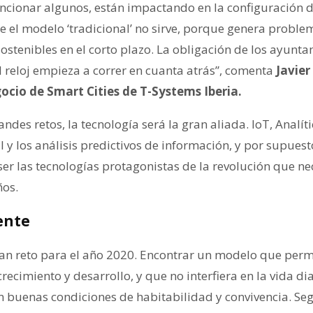
encionar algunos, están impactando en la configuración d
 el modelo ‘tradicional’ no sirve, porque genera proble
stenibles en el corto plazo. La obligación de los ayunt
l reloj empieza a correr en cuanta atrás”, comenta
Javier
ocio de Smart Cities de T-Systems Iberia.
andes retos, la tecnología será la gran aliada. IoT, Analí
ial y los análisis predictivos de información, y por supues
er las tecnologías protagonistas de la revolución que nec
ños.
ente
ran reto para el año 2020. Encontrar un modelo que permi
recimiento y desarrollo, y que no interfiera en la vida d
n buenas condiciones de habitabilidad y convivencia. Se