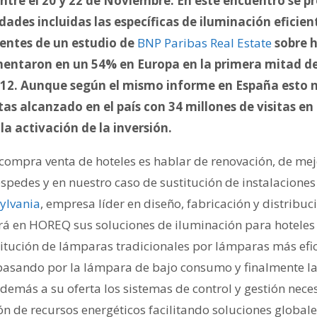
ntre el 20 y 22 de Noviembre. En este encuentro se p
ades incluidas las específicas de iluminación eficien
ientes de un estudio de
BNP Paribas Real Estate
sobre h
mentaron en un 54% en Europa en la primera mitad de
12. Aunque según el mismo informe en España esto
itas alcanzado en el país con 34 millones de visitas en
 la activación de la inversión.
compra venta de hoteles es hablar de renovación, de mejo
éspedes y en nuestro caso de sustitución de instalaciones
Sylvania
, empresa líder en diseño, fabricación y distribuc
rá en HOREQ sus soluciones de iluminación para hoteles 
titución de lámparas tradicionales por lámparas más efic
pasando por la lámpara de bajo consumo y finalmente la
emás a su oferta los sistemas de control y gestión nece
ión de recursos energéticos facilitando soluciones globa