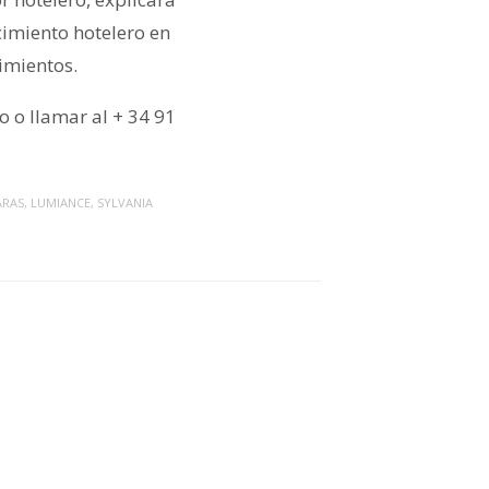
cimiento hotelero en
imientos.
 o llamar al + 34 91
ARAS
,
LUMIANCE
,
SYLVANIA