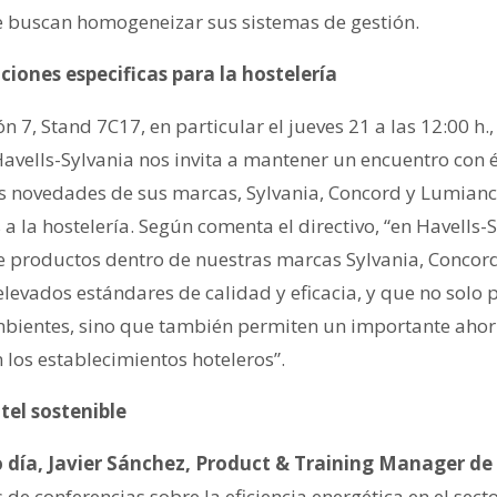
e buscan homogeneizar sus sistemas de gestión.
ciones especificas para la hostelería
ón 7, Stand 7C17, en particular el jueves 21 a las 12:00 h
vells-Sylvania nos invita a mantener un encuentro con é
es novedades de sus marcas, Sylvania, Concord y Lumianc
a la hostelería. Según comenta el directivo, “en Havells
 productos dentro de nuestras marcas Sylvania, Concor
levados estándares de calidad y eficacia, y que no solo
bientes, sino que también permiten un importante ahor
 los establecimientos hoteleros”.
tel sostenible
 día, Javier Sánchez, Product & Training Manager de
 de conferencias sobre la eficiencia energética en el secto