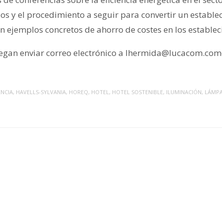
ios y el procedimiento a seguir para convertir un estable
on ejemplos concretos de ahorro de costes en los establec
egan enviar correo electrónico a lhermida@lucacom.como
ENCIA
,
HAVELLS-SYLVANIA
,
HOREQ
,
HOTEL
,
HOTEL SOSTENIBLE
,
ILUMINACIÓN
,
LÁMP