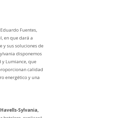
., Eduardo Fuentes,
l, en que dará a
e y sus soluciones de
-Sylvania disponemos
d y Lumiance, que
 proporcionan calidad
ro energético y una
 Havells-Sylvania
,
r hotelero, explicará