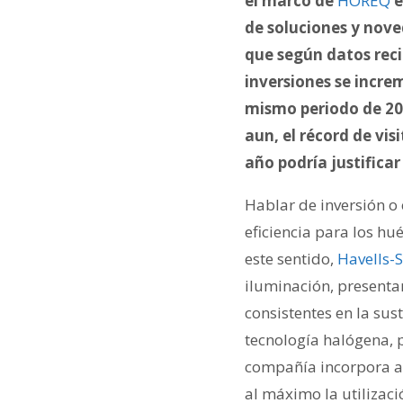
el marco de
HOREQ
e
de soluciones y noved
que según datos rec
inversiones se incre
mismo periodo de 20
aun, el récord de vis
año podría justificar
Hablar de inversión o 
eficiencia para los hu
este sentido,
Havells-
iluminación, presenta
consistentes en la sus
tecnología halógena, 
compañía incorpora ad
al máximo la utilizac