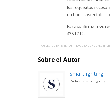
los requisitos necesar
un hotel sostenible, c
Para confirmar nos ru
4351712.
PUBLICADO EN
EVENTOS
| TAGGED
CONCORD
,
EFICI
Sobre el Autor
smartlighting
Redacción smartlighting