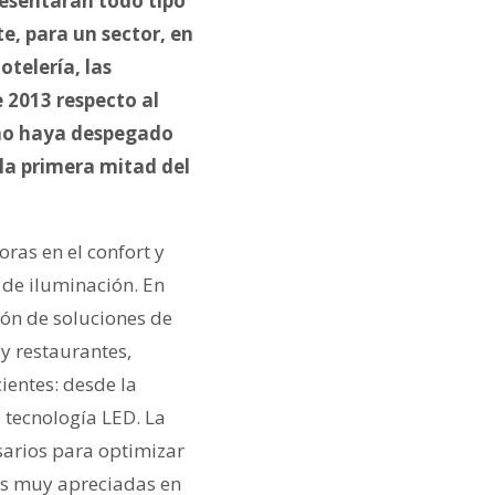
resentarán todo tipo
te, para un sector, en
otelería,
l
as
 2013 respecto al
 no haya despegado
 la primera mitad del
ras en el confort y
 de iluminación. En
ión de soluciones de
y restaurantes,
ientes: desde la
 tecnología LED. La
sarios para optimizar
les muy apreciadas en