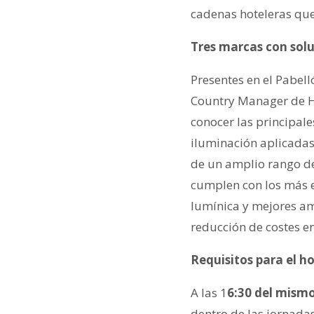
cadenas hoteleras qu
Tres marcas con solu
Presentes en el Pabell
Country Manager de Ha
conocer las principal
iluminación aplicadas 
de un amplio rango de
cumplen con los más e
lumínica y mejores am
reducción de costes en
Requisitos para el ho
A las 1
6:30 del mismo
dentro de las jornadas