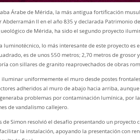
zaba Árabe de Mérida, la más antigua fortificación mus
or Abderramán II en el año 835 y declarada Patrimonio
queológico de Mérida, ha sido el segundo proyecto ilum
a luminotécnico, lo más interesante de este proyecto es 
cuadrado, es de unos 550 metros; 2,70 metros de grosor y
ría con sillares de granito reaprovechados de obras rom
e iluminar uniformemente el muro desde postes frontales
ectores adheridos al muro de abajo hacia arriba, aunqu
generaba problemas por contaminación lumínica, por las 
nes de vandalismo callejero.
s de Simon resolvió el desafío presentando un proyecto c
facilitar la instalación, apoyando la presentación con r