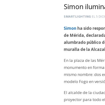
Simon ilumin
SMARTLIGHTING
EL
5 DIC
Simon
ha sido respo
de Mérida, declarada
alumbrado público de
muralla de la Alcaza
En la plaza de las Mé
monumento en forma d
mismo nombre: dos en 
modelo Fogo en versión
El alcalde de la ciud
proyector para todo el