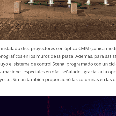
n instalado diez proyectores con óptica CMM (cónica med
enográficos en los muros de la plaza. Además, para satis
ncluyó el sistema de control Scena, programado con un cicl
ramaciones especiales en días señalados gracias a la opc
oyecto, Simon también proporcionó las columnas en las q