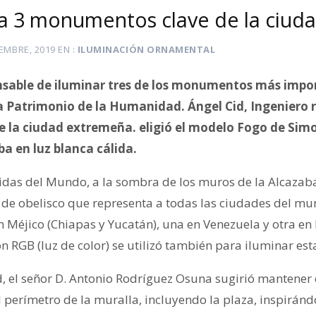
a 3 monumentos clave de la ciud
IEMBRE, 2019
EN
ILUMINACIÓN ORNAMENTAL
nsable de iluminar tres de los monumentos más impor
 Patrimonio de la Humanidad. Ángel Cid, Ingeniero 
 la ciudad extremeña. eligió el modelo Fogo de Simo
ba en luz blanca cálida.
ridas del Mundo, a la sombra de los muros de la Alcazaba
e obelisco que representa a todas las ciudades del m
Méjico (Chiapas y Yucatán), una en Venezuela y otra en 
 RGB (luz de color) se utilizó también para iluminar est
ad, el señor D. Antonio Rodríguez Osuna sugirió mantene
 perímetro de la muralla, incluyendo la plaza, inspiránd