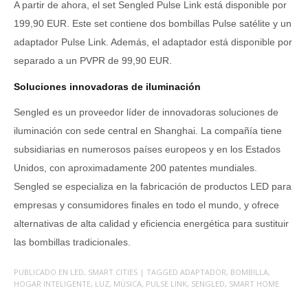
A partir de ahora, el set Sengled Pulse Link está disponible por
199,90 EUR. Este set contiene dos bombillas Pulse satélite y un
adaptador Pulse Link. Además, el adaptador está disponible por
separado a un PVPR de 99,90 EUR.
Soluciones innovadoras de iluminación
Sengled es un proveedor líder de innovadoras soluciones de
iluminación con sede central en Shanghai. La compañía tiene
subsidiarias en numerosos países europeos y en los Estados
Unidos, con aproximadamente 200 patentes mundiales.
Sengled se especializa en la fabricación de productos LED para
empresas y consumidores finales en todo el mundo, y ofrece
alternativas de alta calidad y eficiencia energética para sustituir
las bombillas tradicionales.
PUBLICADO EN
LED
,
SMART CITIES
| TAGGED
ADAPTADOR
,
BOMBILLA
,
HOGAR INTELIGENTE
,
LUZ
,
MÚSICA
,
PULSE LINK
,
SENGLED
,
SMART HOME