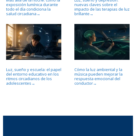
exposición lumínica durante
nuevas claves sobre el
todo el día condiciona la
impacto de las terapias de luz
salud circadiana
brillante
→
→
Luz, sueño y escuela: el papel
Cómo la luz ambiental y la
del entorno educativo en los
música pueden mejorar la
ritmos circadianos de los
respuesta emocional del
adolescentes
conductor
→
→