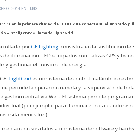
RERO, 2014
EN
LED
rtirá en la primera ciudad de EE.UU. que conecte su alumbrado púb
ión «inteligente » llamado LightGrid .
arrollado por
GE Lighting
, consistirá en la sustitución de
s de iluminación LED equipados con balizas GPS y tecnol
r y gestionar el consumo de energía.
 GE,
LightGrid
es un sistema de control inalámbrico exter
 que permite la operación remota y la supervisión de toda
de gestión central via Web. El sistema permite programar
individual (por ejemplo, para iluminar zonas cuando se n
ecesita menos luz ) .
alimentan con sus datos a un sistema de software y hardw