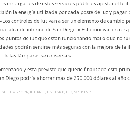
los encargados de estos servicios públicos ajustar el bril
cisión la energía utilizada por cada poste de luz y pagar 
Los controles de luz van a ser un elemento de cambio p
ria, alcalde interino de San Diego. » Esta innovación no
los puntos de luz que están funcionando mal o que no fu
dades podrán sentirse más seguras con la mejora de la 
o de las lámparas se conserva.»
comenzado y está previsto que quede finalizada esta pri
an Diego podría ahorrar más de 250.000 dólares al año c
,
GE
,
ILUMINACIÓN
,
INTERNET
,
LIGHTGRID
,
LUZ
,
SAN DIEGO