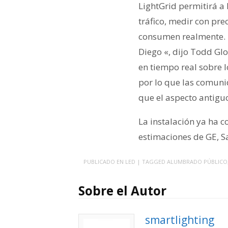
LightGrid permitirá a 
tráfico, medir con pre
consumen realmente. «
Diego «, dijo Todd Glo
en tiempo real sobre 
por lo que las comuni
que el aspecto antigu
La instalación ya ha 
estimaciones de GE, S
PUBLICADO EN
LED
| TAGGED
ALUMBRADO PÚBLICO
Sobre el Autor
smartlighting