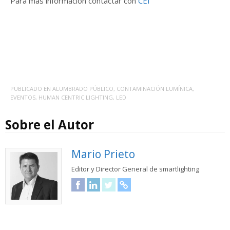
Para más información contactar con
CEI
PUBLICADO EN
ALUMBRADO PÚBLICO
,
CONTAMINACIÓN LUMÍNICA
,
EVENTOS
,
HUMAN CENTRIC LIGHTING
,
LED
Sobre el Autor
Mario Prieto
Editor y Director General de smartlighting
Facebook
LinkedIn
Twitter
URL