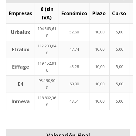
€ (sin
Empresas
Económico
Plazo
Curso
T
IVA)
104.563,61
Urbalux
52,68
10,00
5,00
€
112.233,64
Etralux
47,74
10,00
5,00
€
119.152,91
Eiffage
43,28
10,00
5,00
€
93.190,90
E4
60,00
10,00
5,00
€
118.802,36
Inmeva
43,51
10,00
5,00
€
Valoración Final