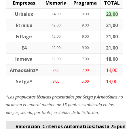
Empresas
Memoria
Programa
TOTAL
Urbalux
23,00
14,00
9,00
Etralux
21,00
12,00
9,00
Eiffage
21,00
12,00
9,00
E4
21,00
12,00
9,00
Inmeva
18,00
11,00
7,00
Arnaosainz*
14,00
7,00
7,00
Setga*
13,00
8,00
5,00
*Las
propuestas técnicas presentadas por Setga y ArnaoSainz
no
alcanzan el umbral mínimo de 15 puntos establecido en los
pliegos, siendo, por tanto, excluidas de la licitación.
Valoración Criterios Automáticos: hasta 75 pun