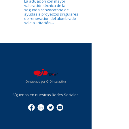
La actuación con mayor
valoración técnica de la
segunda convocatoria de
ayudas a proyectos singulares
de renovación del alumbrado
sale a licitación
→
...
Controlado por OJDinteractiva
Síguenos en nuestras Redes Sociales