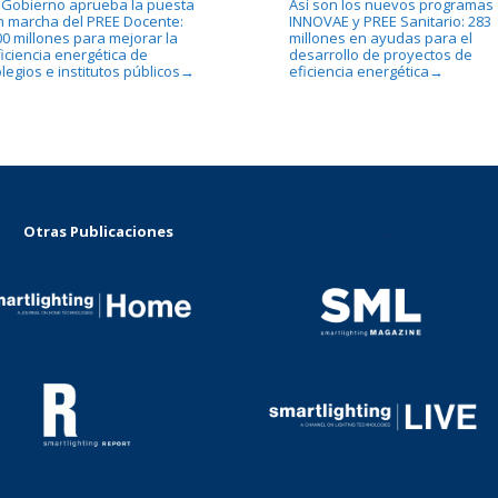
l Gobierno aprueba la puesta
Así son los nuevos programas
n marcha del PREE Docente:
INNOVAE y PREE Sanitario: 283
00 millones para mejorar la
millones en ayudas para el
ficiencia energética de
desarrollo de proyectos de
legios e institutos públicos
eficiencia energética
→
→
Otras Publicaciones
...