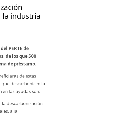
ización
 la industria
a del PERTE de
s, de los que 500
orma de préstamo.
eficiaras de estas
s que descarbonicen la
n en las ayudas son:
a la descarbonización
les, a la