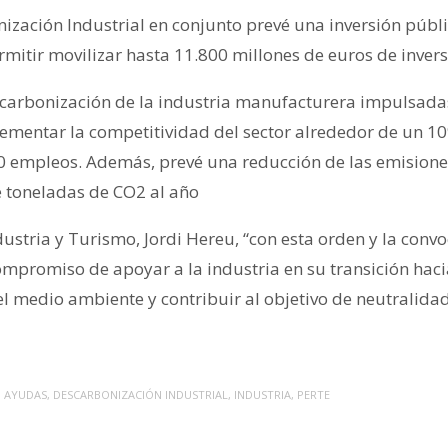
ización Industrial en conjunto prevé una inversión públi
mitir movilizar hasta 11.800 millones de euros de invers
scarbonización de la industria manufacturera impulsadas
ementar la competitividad del sector alrededor de un 1
0 empleos. Además, prevé una reducción de las emisione
 toneladas de CO2 al año
dustria y Turismo, Jordi Hereu, “con esta orden y la conv
mpromiso de apoyar a la industria en su transición hac
l medio ambiente y contribuir al objetivo de neutralidad
D
AYUDAS
,
DESCARBONIZACIÓN INDUSTRIAL
,
INDUSTRIA
,
PERTE