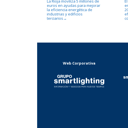
La Rioja moviliza 5 millones de
E
euros en ayudas para mejorar
e
la eficiencia energética de
2
industrias y edificios
e
terciarios
co
→
Web Corporativa