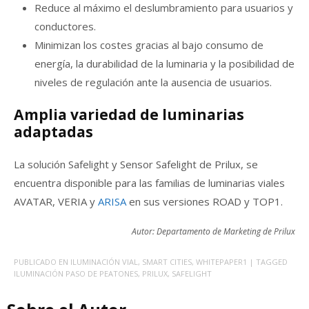
Reduce al máximo el deslumbramiento para usuarios y
conductores.
Minimizan los costes gracias al bajo consumo de
energía, la durabilidad de la luminaria y la posibilidad de
niveles de regulación ante la ausencia de usuarios.
Amplia variedad de luminarias
adaptadas
La solución Safelight y Sensor Safelight de Prilux, se
encuentra disponible para las familias de luminarias viales
AVATAR, VERIA y
ARISA
en sus versiones ROAD y TOP1.
Autor: Departamento de Marketing de Prilux
PUBLICADO EN
ILUMINACIÓN VIAL
,
SMART CITIES
,
WHITEPAPER1
| TAGGED
ILUMINACIÓN PASO DE PEATONES
,
PRILUX
,
SAFELIGHT