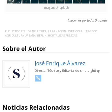
Imagen: Unsplash
Imagen de portada: Unsplash
PUBLICADO EN
HORTICULTURA
,
ILUMINACIÓN HORTÍCOLA
| TAGGED
AGRICULTURA URBANA
,
BERLÍN
,
HORTALIZAS FRESCAS
Sobre el Autor
José Enrique Álvarez
Director Técnico y Editorial de smartlighting
URL
Noticias Relacionadas