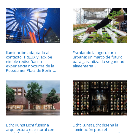
Iluminación adaptada al
Escalando la agricultura
contexto: TRILUX y jack be
urbana: un marco de futuro
nimble rediseñan la
para garantizar la seguridad
experiencia nocturna de la
alimentaria
→
Potsdamer Platz de Berlín
→
Licht Kunst Licht fusiona
Licht Kunst Licht diseña la
arquitectura escultural con
iluminación para el