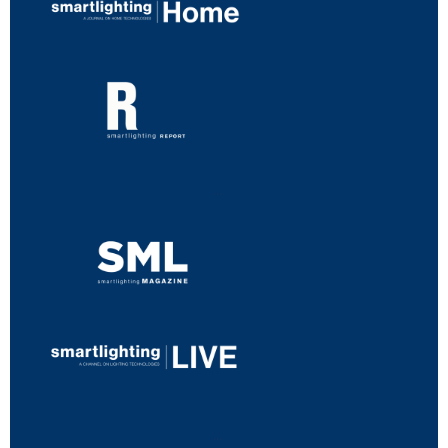
...
...