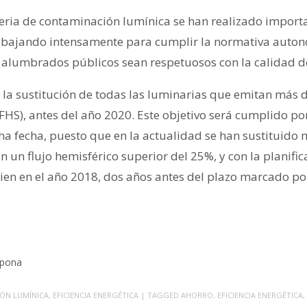
teria de contaminación lumínica se han realizado import
rabajando intensamente para cumplir la normativa auto
 alumbrados públicos sean respetuosos con la calidad de
 la sustitución de todas las luminarias que emitan más 
(FHS), antes del año 2020. Este objetivo será cumplido p
ha fecha, puesto que en la actualidad se han sustituido
n un flujo hemisférico superior del 25%, y con la planif
cien en el año 2018, dos años antes del plazo marcado po
epona
ÓN LUMÍNICA
,
EFICIENCIA ENERGÉTICA
| TAGGED
AHORRO
,
EFICIENCIA ENERGÉTICA
,