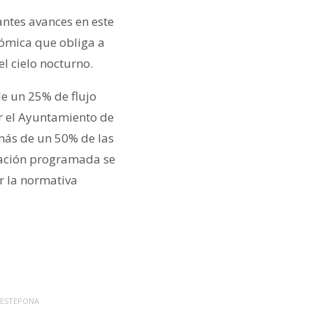
antes avances en este
nómica que obliga a
l cielo nocturno.
de un 25% de flujo
or el Ayuntamiento de
 más de un 50% de las
icación programada se
r la normativa
ESTEPONA