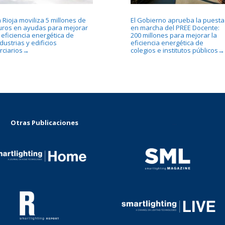
 Rioja moviliza 5 millones de
El Gobierno aprueba la puesta
uros en ayudas para mejorar
en marcha del PREE Docente:
 eficiencia energética de
200 millones para mejorar la
dustrias y edificios
eficiencia energética de
rciarios
colegios e institutos públicos
→
→
Otras Publicaciones
...