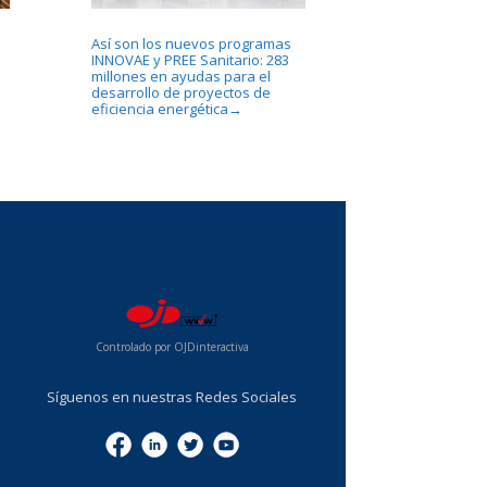
Así son los nuevos programas
INNOVAE y PREE Sanitario: 283
millones en ayudas para el
desarrollo de proyectos de
eficiencia energética
→
...
Controlado por OJDinteractiva
Síguenos en nuestras Redes Sociales