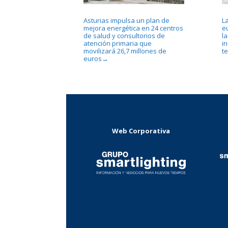
Asturias impulsa un plan de
La
mejora energética en 24 centros
e
de salud y consultorios de
la
atención primaria que
in
movilizará 26,7 millones de
te
euros
→
Web Corporativa