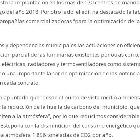
isto la implantación en los más de 170 centros de mando
o del año 2018. Por otro lado, el edil ha destacado la la
compañías comercializadoras “para la optimización de la 
ios y dependencias municipales las actuaciones en eficien
ión parcial de las luminarias existentes por otras con t
 eléctricas, radiadores y termoventiladores como sistema
do una importante labor de optimización de las potencia
en cada contrato.
l ha apuntado que “desde el punto de vista medio ambient
e reducción de la huella de carbono del municipio, que
iten a la atmósfera”, por lo que reducimos considerabl
 Estepona con la disminución del consumo energético qu
 la atmósfera 1.856 toneladas de CO2 por año.