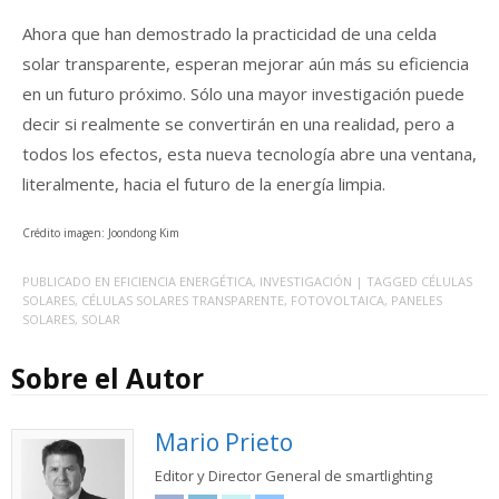
Ahora que han demostrado la practicidad de una celda
solar transparente, esperan mejorar aún más su eficiencia
en un futuro próximo. Sólo una mayor investigación puede
decir si realmente se convertirán en una realidad, pero a
todos los efectos, esta nueva tecnología abre una ventana,
literalmente, hacia el futuro de la energía limpia.
Crédito imagen: Joondong Kim
PUBLICADO EN
EFICIENCIA ENERGÉTICA
,
INVESTIGACIÓN
| TAGGED
CÉLULAS
SOLARES
,
CÉLULAS SOLARES TRANSPARENTE
,
FOTOVOLTAICA
,
PANELES
SOLARES
,
SOLAR
Sobre el Autor
Mario Prieto
Editor y Director General de smartlighting