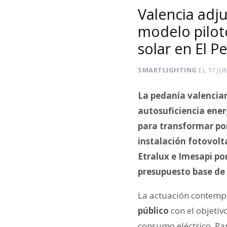
Valencia adju
modelo pilot
solar en El P
SMARTLIGHTING
EL
17 JU
La pedanía valencian
autosuficiencia ener
para transformar po
instalación fotovol
Etralux e Imesapi po
presupuesto base de 
La actuación contempl
público
con el objetiv
consumo eléctrico. Pa