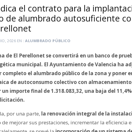
dica el contrato para la implanta
o de alumbrado autosuficiente co
erellonet
NIO, 2026
EN
ALUMBRADO PÚBLICO
a de El Perellonet se convertirá en un banco de prueb
gética municipal. El Ayuntamiento de Valencia ha ad
r completo el alumbrado público de la zona y poner 
taica de autoconsumo colectivo con almacenamiento,
r un importe final de 1.318.083,32, una baja del 11,4%
licitación.
a, por una parte,
la renovación integral de la instal
o de mejorar sus prestaciones, incrementar la eficiencia e
ralelamente, se prevé la
incorporación de un sistema d