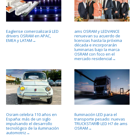
Eaglerise comercializará LED
ams OSRAM y LEDVANCE
drivers OSRAM en APAC,
renuevan su acuerdo de
EMEA y LATAM
licencias hasta la próxima
→
década e incorporarán
luminarias bajo la marca
OSRAM con foco en el
mercado residencial
→
Osram celebra 110 años en
Iluminación LED para el
España: más de un siglo
transporte pesado: nuevas
impulsando el desarrollo
TRUCKSTAR® LED H7 de ams
tecnológico de la iluminación
OSRAM
→
automotriz
→