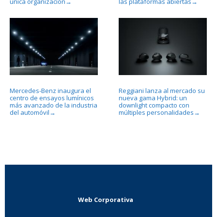
única organización
las plataformas abiertas
→
→
Mercedes-Benz inaugura el
Reggiani lanza al mercado su
centro de ensayos lumínicos
nueva gama Hybrid: un
más avanzado de la industria
downlight compacto con
del automóvil
múltiples personalidades
→
→
Web Corporativa