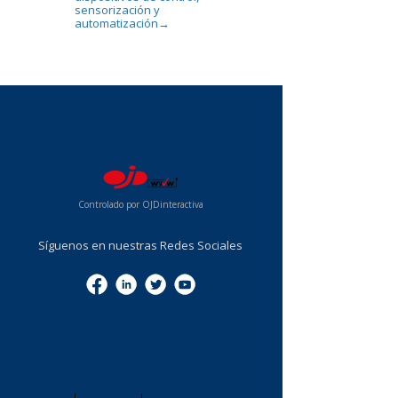
sensorización y
automatización
→
...
Controlado por OJDinteractiva
Síguenos en nuestras Redes Sociales