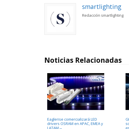
smartlighting
Redacción smartlighting
Noticias Relacionadas
Eaglerise comercializará LED
G
drivers OSRAM en APAC, EMEA y
s
LATAM
e
→