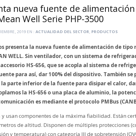
ta nueva fuente de alimentación 
Mean Well Serie PHP-3500
IEMBRE, 2019
EN
ACTUALIDAD DEL SECTOR
,
PRODUCTOS
s presenta la nueva fuente de alimentación de tipo r
EAN WELL. Sin ventilador, con un sistema de refriger
 accesorio HS-656, que se acopla al sistema de refrig
 fuente para así, dar 100% del dispositivo. También s
la parte inferior de la fuente para disipar el calor, 
coplamos la HS-656 o una placa de aluminio, la potenc
 comunicación es mediante el protocolo PMBus (CANB
ia y usan componentes de la máxima fiabilidad. Están cer
etros de altitud. Disponen de múltiples protecciones (co
ión y temperatura) con categoría III de sobretensión (OV