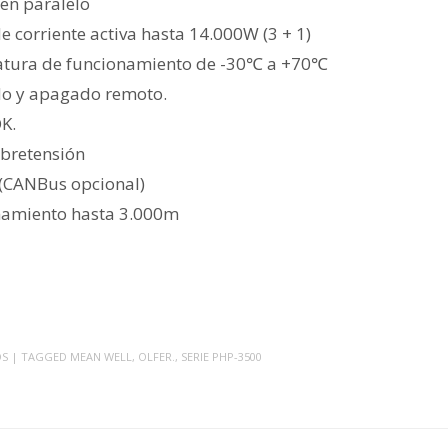
en paralelo
 corriente activa hasta 14.000W (3 + 1)
tura de funcionamiento de -30℃ a +70℃
do y apagado remoto.
OK.
obretensión
(CANBus opcional)
onamiento hasta 3.000m
OS
| TAGGED
MEAN WELL
,
OLFER.
,
SERIE PHP-3500