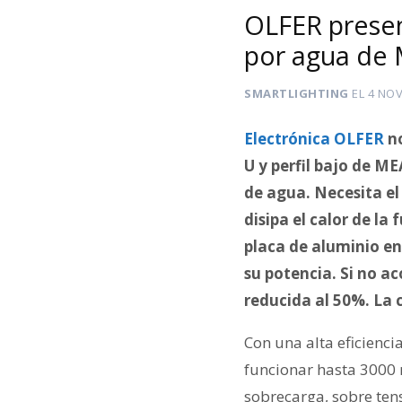
OLFER presen
por agua de 
SMARTLIGHTING
EL
4 NOV
Electrónica OLFER
no
U y perfil bajo de M
de agua. Necesita el
disipa el calor de la
placa de aluminio en 
su potencia. Si no a
reducida al 50%. La
Con una alta eficienc
funcionar hasta 3000 m
sobrecarga, sobre tens