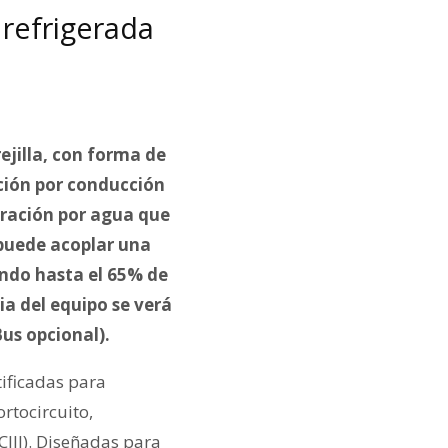
refrigerada
ejilla, con forma de
ación por conducción
eración por agua que
e puede acoplar una
dando hasta el 65% de
ia del equipo se verá
us opcional).
tificadas para
rtocircuito,
CIII). Diseñadas para