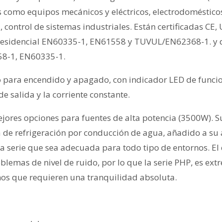
s como equipos mecánicos y eléctricos, electrodoméstico
 control de sistemas industriales. Están certificadas CE, 
residencial EN60335-1, EN61558 y TUVUL/EN62368-1. y 
58-1, EN60335-1.
o para encendido y apagado, con indicador LED de func
e salida y la corriente constante.
mejores opciones para fuentes de alta potencia (3500W). S
a de refrigeración por conducción de agua, añadido a su a
a serie que sea adecuada para todo tipo de entornos. El 
oblemas de nivel de ruido, por lo que la serie PHP, es e
os que requieren una tranquilidad absoluta.