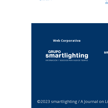
d
Web Corporativa
©2023 smartlighting / A Journal on L