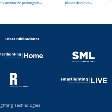
e alimentación prolongado
blanco dinámico
→
→
Otras Publicaciones
...
ighting Technologies