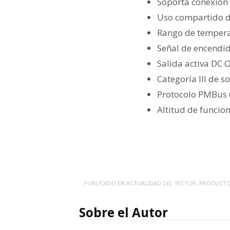
Soporta conexión 
Uso compartido de
Rango de tempera
Señal de encendi
Salida activa DC 
Categoría III de s
Protocolo PMBus 
Altitud de funci
PUBLICADO EN
ACTUALIDAD DEL SECTOR
,
PRODUCT
Sobre el Autor