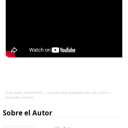
PUBLICADO EN
EVENTOS
| TAGGED
HUE
,
ILUMINACIÓN
,
LED
,
LIGHT +
BUILDING
,
PHILIPS
Sobre el Autor