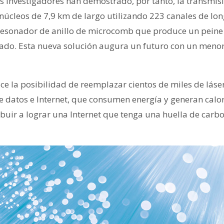
 investigadores han demostrado, por tanto, la transmisió
 núcleos de 7,9 km de largo utilizando 223 canales de lo
resonador de anillo de microcomb que produce un peine 
zado. Esta nueva solución augura un futuro con un men
ece la posibilidad de reemplazar cientos de miles de lás
e datos e Internet, que consumen energía y generan calo
buir a lograr una Internet que tenga una huella de car