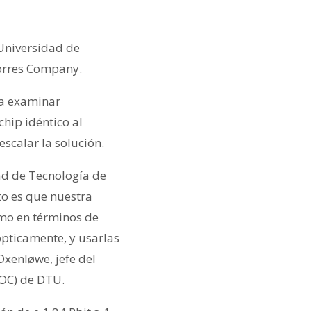
 Universidad de
Torres Company.
ra examinar
hip idéntico al
scalar la solución.
ad de Tecnología de
to es que nuestra
omo en términos de
ópticamente, y usarlas
Oxenløwe, jefe del
POC) de DTU.