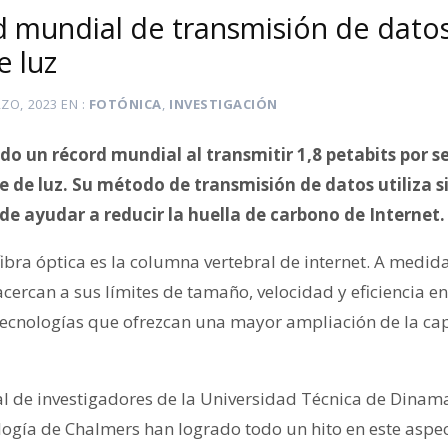
 mundial de transmisión de datos 
e luz
ZO, 2023
EN
FOTÓNICA
,
INVESTIGACIÓN
ado un récord mundial al transmitir 1,8 petabits por 
e de luz. Su método de transmisión de datos utiliza 
e ayudar a reducir la huella de carbono de Internet.
bra óptica es la columna vertebral de internet. A medida
acercan a sus límites de tamaño, velocidad y eficiencia e
tecnologías que ofrezcan una mayor ampliación de la ca
l de investigadores de la Universidad Técnica de Dinama
ogía de Chalmers han logrado todo un hito en este aspe