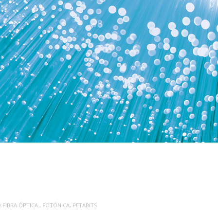
D
FIBRA ÓPTICA.
,
FOTÓNICA
,
PETABITS