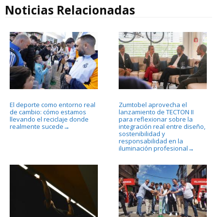
Noticias Relacionadas
El deporte como entorno real
Zumtobel aprovecha el
de cambio: cómo estamos
lanzamiento de TECTON II
llevando el reciclaje donde
para reflexionar sobre la
realmente sucede
integración real entre diseño,
→
sostenibilidad y
responsabilidad en la
iluminación profesional
→