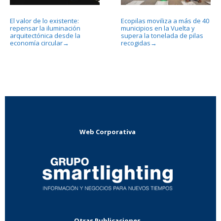
El valor de lo existente:
Ecopilas moviliza a más de 40
repensar la iluminación
municipios en la Vuelta y
arquitectónica desde la
supera la tonelada de pilas
economía circular
recogidas
→
→
Web Corporativa
Otras Publicaciones