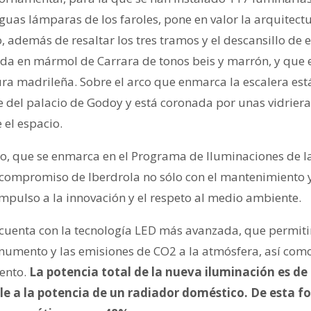
iguas lámparas de los faroles, pone en valor la arquitectu
io, además de resaltar los tres tramos y el descansillo de 
a en mármol de Carrara de tonos beis y marrón, y que 
ura madrileña. Sobre el arco que enmarca la escalera est
e del palacio de Godoy y está coronada por unas vidri
 el espacio.
cto, que se enmarca en el Programa de Iluminaciones de l
 compromiso de Iberdrola no sólo con el mantenimiento 
 impulso a la innovación y el respeto al medio ambiente.
cuenta con la tecnología LED más avanzada, que permitir
numento y las emisiones de CO2 a la atmósfera, así com
ento.
La potencia total de la nueva iluminación es de 
ale a la potencia de un radiador doméstico. De esta f