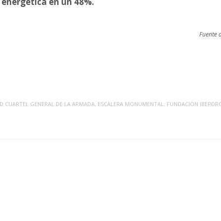
a energética en un 48%.
Fuente 
ED
CUARTEL GENERAL DE LA ARMADA
,
ESCALERA MONUMENTAL
,
FUNDACIÓN IBERDR