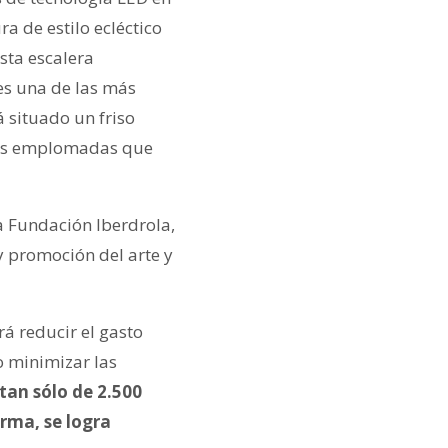
ra de estilo ecléctico
esta escalera
es una de las más
á situado un friso
eras emplomadas que
a Fundación Iberdrola,
y promoción del arte y
á reducir el gasto
o minimizar las
tan sólo de 2.500
orma, se logra