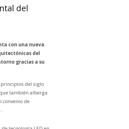
tal del
enta con una nueva
quitectónicas del
ntorno gracias a su
principios del siglo
y que también alberga
n convenio de
.
 de tecnología LED en