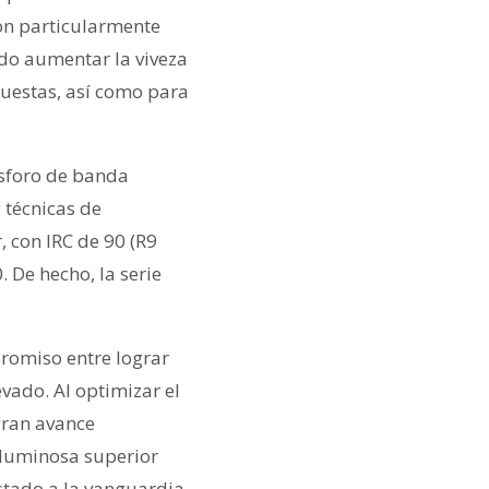
son particularmente
ndo aumentar la viveza
puestas, así como para
ósforo de banda
 técnicas de
 con IRC de 90 (R9
 De hecho, la serie
romiso entre lograr
vado. Al optimizar el
gran avance
 luminosa superior
stado a la vanguardia