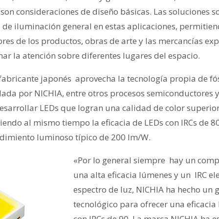
a son consideraciones de diseño básicas. Las soluciones 
s de iluminación general en estas aplicaciones, permitie
lores de los productos, obras de arte y las mercancías ex
ar la atención sobre diferentes lugares del espacio.
 fabricante japonés aprovecha la tecnología propia de f
llada por NICHIA, entre otros procesos semiconductores y
arrollar LEDs que logran una calidad de color superior,
iendo al mismo tiempo la eficacia de LEDs con IRCs de 80.
dimiento luminoso típico de 200 lm/W.
«Por lo general siempre hay un comp
una alta eficacia lúmenes y un IRC ele
espectro de luz, NICHIA ha hecho un 
tecnológico para ofrecer una eficacia
con IRCs de 90. La marca NICHIA ha e