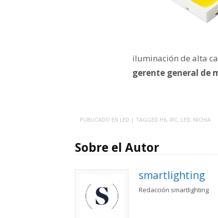
iluminación de alta cal
gerente general de 
PUBLICADO EN
LED
| TAGGED
H6
,
IRC
,
LED
,
NICHIA
Sobre el Autor
smartlighting
Redacción smartlighting