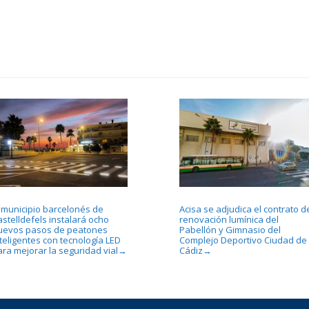
l municipio barcelonés de
Acisa se adjudica el contrato d
astelldefels instalará ocho
renovación lumínica del
uevos pasos de peatones
Pabellón y Gimnasio del
teligentes con tecnología LED
Complejo Deportivo Ciudad de
ara mejorar la seguridad vial
Cádiz
→
→