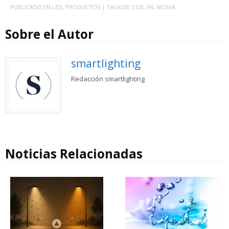
PUBLICADO EN
LED
,
PRODUCTOS
| TAGGED
COB
,
H6
,
NICHIA
Sobre el Autor
smartlighting
Redacción smartlighting
Noticias Relacionadas