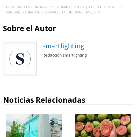
PUBLICADO EN
CORONAVIRUS
,
ILUMINACIÓN UV
| TAGGED
MINISTERIO
SANIDAD
,
RADIACIÓN ULTRAVIOLETA
,
UNE 0068
,
UV-C
,
UVC
Sobre el Autor
smartlighting
Redacción smartlighting
Noticias Relacionadas