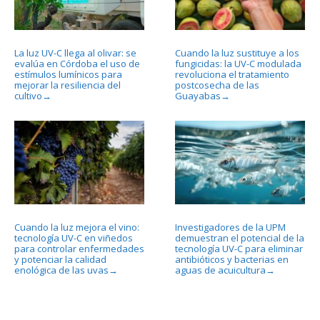
La luz UV-C llega al olivar: se
Cuando la luz sustituye a los
evalúa en Córdoba el uso de
fungicidas: la UV-C modulada
estímulos lumínicos para
revoluciona el tratamiento
mejorar la resiliencia del
postcosecha de las
cultivo
Guayabas
→
→
Cuando la luz mejora el vino:
Investigadores de la UPM
tecnología UV-C en viñedos
demuestran el potencial de la
para controlar enfermedades
tecnología UV-C para eliminar
y potenciar la calidad
antibióticos y bacterias en
enológica de las uvas
aguas de acuicultura
→
→