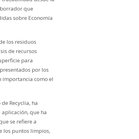
n borrador que
edidas sobre Economía
de los residuos
isis de recursos
uperficie para
epresentados por los
n importancia como el
 de Recyclia, ha
 aplicación, que ha
ue se refiere a
e los puntos limpios,