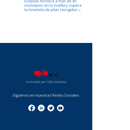
Ecopilas moviliza a más de 40
municipios en la Vuelta y supera
la tonelada de pilas recogidas
→
...
Controlado por OJDinteractiva
Síguenos en nuestras Redes Sociales