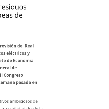
 residuos
peas de
revisión del Real
os eléctricos y
uete de Economía
eneral de
III Congreso
a semana pasada en
tivos ambiciosos de
 trazabilidad desde la