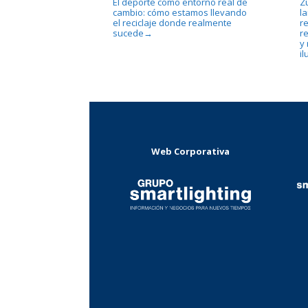
El deporte como entorno real de
Z
cambio: cómo estamos llevando
l
el reciclaje donde realmente
re
sucede
re
→
y
i
Web Corporativa