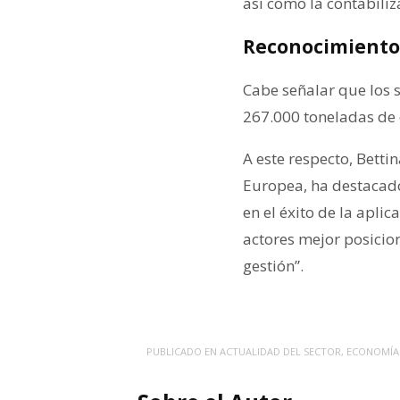
así como la contabiliz
Reconocimiento d
Cabe señalar que los s
267.000 toneladas de 
A este respecto, Betti
Europea, ha destacado 
en el éxito de la aplic
actores mejor posicion
gestión”.
PUBLICADO EN
ACTUALIDAD DEL SECTOR
,
ECONOMÍA