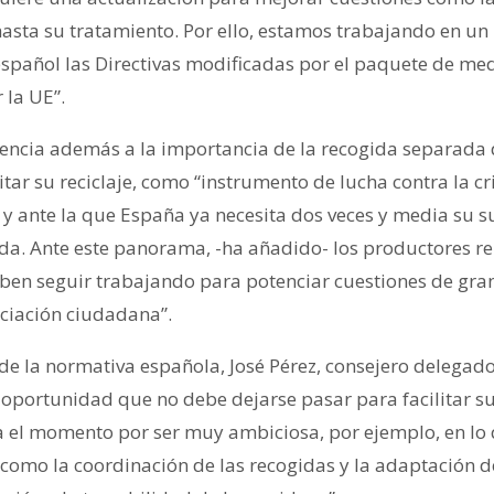
hasta su tratamiento. Por ello, estamos trabajando en u
español las Directivas modificadas por el paquete de m
 la UE”.
encia además a la importancia de la recogida separada 
litar su reciclaje, como “instrumento de lucha contra la cr
 y ante la que España ya necesita dos veces y media su s
da. Ante este panorama, -ha añadido- los productores r
eben seguir trabajando para potenciar cuestiones de gra
nciación ciudadana”.
 de la normativa española, José Pérez, consejero delegado
oportunidad que no debe dejarse pasar para facilitar su
 el momento por ser muy ambiciosa, por ejemplo, en lo q
 como la coordinación de las recogidas y la adaptación d