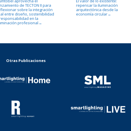
umtobel aprovecha el
El valor de lo existente:
anzamiento de TECTON II para
repensar la iluminación
flexionar sobre la integración
arquitectónica desde la
al entre diseño, sostenibilidad
economía circular
→
 responsabilidad en la
luminación profesional
→
Otras Publicaciones
...