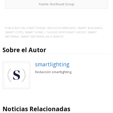
Fuente: Northeast Group
PUBLICADO EN
CONECTIVIDAD
,
NEGOCIOS MERCADO
,
SMART BUILDINGS
,
SMART CITIES
,
SMART HOME
| TAGGED
NORTHEAST GROUP
,
SMART
METERING
,
SMART METERING-AS-A-SERVICE
Sobre el Autor
smartlighting
Redacción smartlighting
Noticias Relacionadas