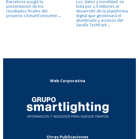
Barcelona acogió la
Luz, datos y movilidad: se
presentación de los
licita por 2,3 millones el
resultados finales del
desarrollo de la plataforma
proyecto USmartConsumer
digital que gestionará el
→
alumbrado y accesos del
Sevilla TechPark
→
Web Corporativa
Otras Publicaciones