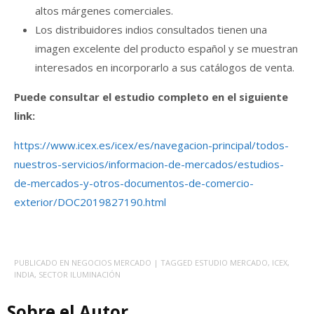
altos márgenes comerciales.
Los distribuidores indios consultados tienen una
imagen excelente del producto español y se muestran
interesados en incorporarlo a sus catálogos de venta.
Puede consultar el estudio completo en el siguiente
link:
https://www.icex.es/icex/es/navegacion-principal/todos-
nuestros-servicios/informacion-de-mercados/estudios-
de-mercados-y-otros-documentos-de-comercio-
exterior/DOC2019827190.html
PUBLICADO EN
NEGOCIOS MERCADO
| TAGGED
ESTUDIO MERCADO
,
ICEX
,
INDIA
,
SECTOR ILUMINACIÓN
Sobre el Autor