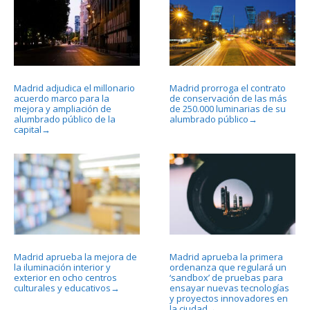
Madrid adjudica el millonario
Madrid prorroga el contrato
acuerdo marco para la
de conservación de las más
mejora y ampliación de
de 250.000 luminarias de su
alumbrado público de la
alumbrado público
→
capital
→
Madrid aprueba la mejora de
Madrid aprueba la primera
la iluminación interior y
ordenanza que regulará un
exterior en ocho centros
‘sandbox’ de pruebas para
culturales y educativos
ensayar nuevas tecnologías
→
y proyectos innovadores en
la ciudad
→