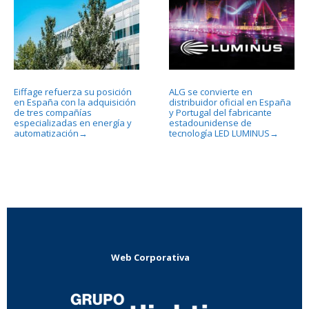
Eiffage refuerza su posición
ALG se convierte en
en España con la adquisición
distribuidor oficial en España
de tres compañías
y Portugal del fabricante
especializadas en energía y
estadounidense de
automatización
tecnología LED LUMINUS
→
→
Web Corporativa