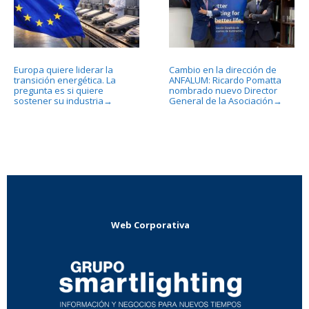
Europa quiere liderar la
Cambio en la dirección de
transición energética. La
ANFALUM: Ricardo Pomatta
pregunta es si quiere
nombrado nuevo Director
sostener su industria
General de la Asociación
→
→
Web Corporativa