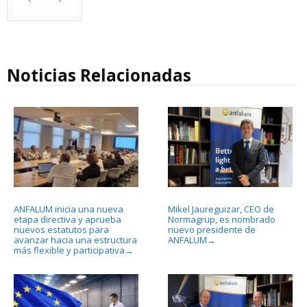
Noticias Relacionadas
ANFALUM inicia una nueva
Mikel Jaureguizar, CEO de
etapa directiva y aprueba
Normagrup, es nombrado
nuevos estatutos para
nuevo presidente de
avanzar hacia una estructura
ANFALUM
→
más flexible y participativa
→