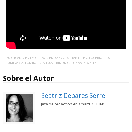
PUBLICADO EN
LED
| TAGGED
BANCO VALIANT
,
LED
,
LUCERNARIO
,
LUMINARIA
,
LUMINARIAS
,
LUZ
,
TRIDONIC
,
TUNABLE WHITE
Sobre el Autor
Beatriz Depares Serre
Jefa de redacción en smartLIGHTING