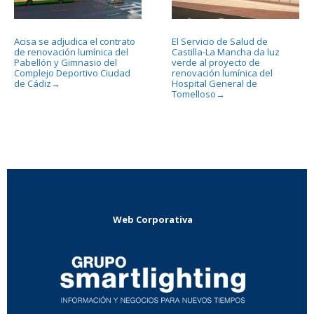
Acisa se adjudica el contrato
El Servicio de Salud de
de renovación lumínica del
Castilla-La Mancha da luz
Pabellón y Gimnasio del
verde al proyecto de
Complejo Deportivo Ciudad
renovación lumínica del
de Cádiz
Hospital General de
→
Tomelloso
→
Web Corporativa