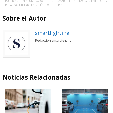
PUBLICADO EN
ALUMBRADO PÚBLICO
,
SMART CITIES
| TAGGED
LIVERPOOL
,
RECARGA
,
UBITRICITY
,
VEHÍCULO ELÉCTRICO
Sobre el Autor
smartlighting
Redacción smartlighting
Noticias Relacionadas