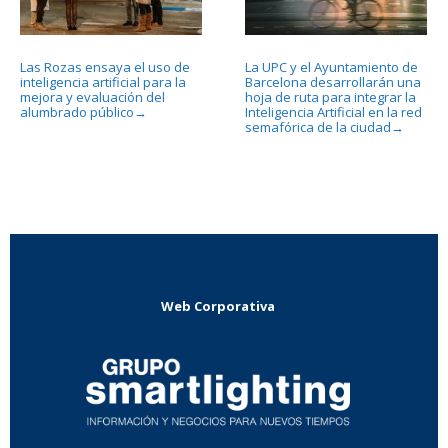
Las Rozas ensaya el uso de
La UPC y el Ayuntamiento de
inteligencia artificial para la
Barcelona desarrollarán una
mejora y evaluación del
hoja de ruta para integrar la
alumbrado público
Inteligencia Artificial en la red
→
semafórica de la ciudad
→
Web Corporativa