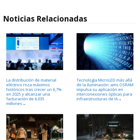
Noticias Relacionadas
La distribución de material
Tecnología MicroLED más allá
eléctrico roza máximos
de la iluminación: ams OSRAM
históricos tras crecer un 6,7%
impulsa su aplicación en
en 2025 y alcanzar una
interconexiones ópticas para
facturación de 6.035
infraestructuras de IA
→
millones
→