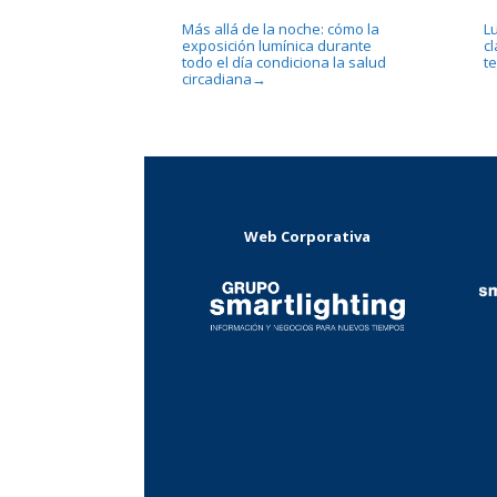
Más allá de la noche: cómo la
L
exposición lumínica durante
c
todo el día condiciona la salud
te
circadiana
→
Web Corporativa