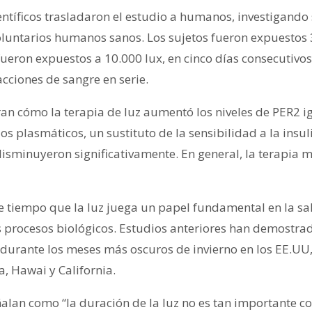
entíficos trasladaron el estudio a humanos, investigando s
voluntarios humanos sanos. Los sujetos fueron expuestos
 fueron expuestos a 10.000 lux, en cinco días consecutivos
acciones de sangre en serie.
an cómo la terapia de luz aumentó los niveles de PER2 ig
idos plasmáticos, un sustituto de la sensibilidad a la ins
isminuyeron significativamente. En general, la terapia m
e tiempo que la luz juega un papel fundamental en la sa
os procesos biológicos. Estudios anteriores han demostr
 durante los meses más oscuros de invierno en los EE.UU,
, Hawai y California.
ñalan como “la duración de la luz no es tan importante c