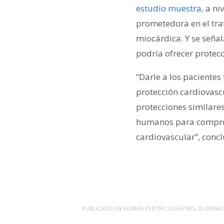
estudio muestra,
a niv
prometedora en el tra
miocárdica. Y se señal
podría ofrecer protec
“Darle a los paciente
protección cardiovas
protecciones similare
humanos para comprend
cardiovascular”, concl
PUBLICADO EN
HUMAN CENTRIC LIGHTING
,
ILUMINA