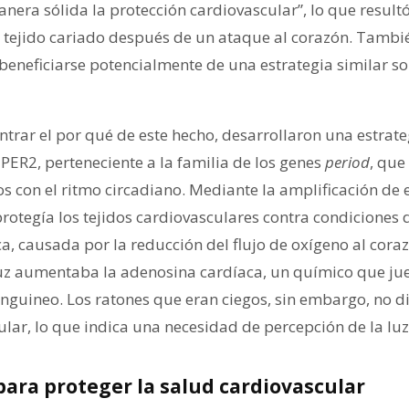
era sólida la protección cardiovascular”, lo que result
 tejido cariado después de un ataque al corazón. Tamb
eneficiarse potencialmente de una estrategia similar s
ntrar el por qué de este hecho, desarrollaron una estrat
PER2, perteneciente a la familia de los genes
period
, que
 con el ritmo circadiano. Mediante la amplificación de e
protegía los tejidos cardiovasculares contra condiciones
a, causada por la reducción del flujo de oxígeno al cor
uz aumentaba la adenosina cardíaca, un químico que jue
anguineo. Los ratones que eran ciegos, sin embargo, no d
lar, lo que indica una necesidad de percepción de la luz
para proteger la salud cardiovascular