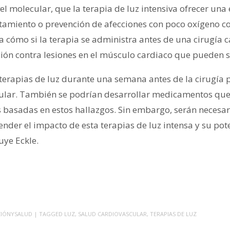
el molecular, que la terapia de luz intensiva ofrecer una
tamiento o prevención de afecciones con poco oxígeno 
a cómo si la terapia se administra antes de una cirugía c
ción contra lesiones en el músculo cardiaco que pueden s
s terapias de luz durante una semana antes de la cirugía
cular. También se podrían desarrollar medicamentos que
s basadas en estos hallazgos. Sin embargo, serán necesar
er el impacto de esta terapias de luz intensa y su pote
uye Eckle.
CIÓNYSALUD
| TAGGED
LUZ
,
SALUD CARDIOVASCULAR
,
TERAPIAS DE LUZ