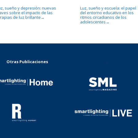
uz, sueño y depresión: nuevas
Luz, sueño y escuela: el papel
laves sobre el impacto de las
del entorno educativo en los
rapias de luz brillante
ritmos circadianos de los
→
adolescentes
→
Otras Publicaciones
...