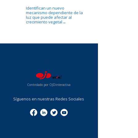
Identifican un nuevo
mecanismo dependiente de la
luz que puede afectar al
crecimiento vegetal
→
...
Controlado por OJDinteractiva
Síguenos en nuestras Redes Sociales