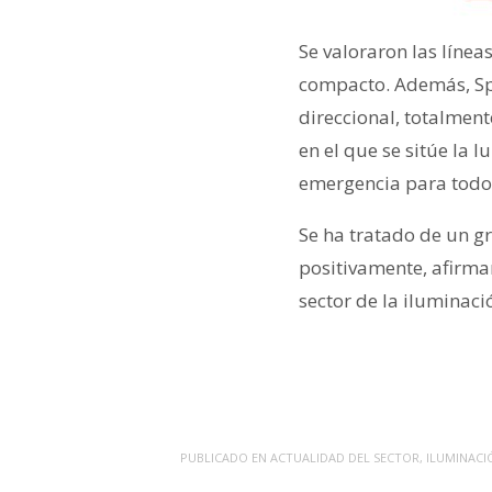
Se valoraron las línea
compacto. Además, Spaz
direccional, totalment
en el que se sitúe la 
emergencia para todo
Se ha tratado de un 
positivamente, afirma
sector de la iluminac
PUBLICADO EN
ACTUALIDAD DEL SECTOR
,
ILUMINACI