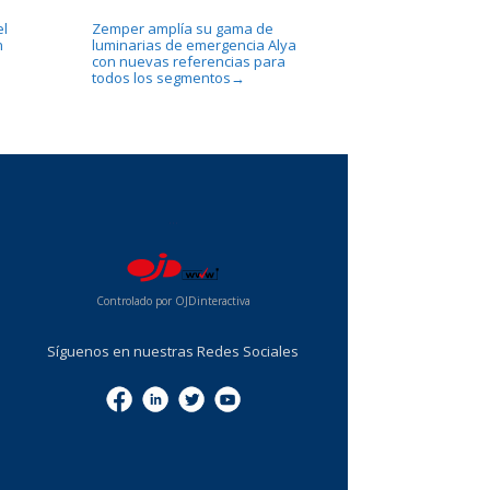
el
Zemper amplía su gama de
n
luminarias de emergencia Alya
con nuevas referencias para
todos los segmentos
→
...
Controlado por OJDinteractiva
Síguenos en nuestras Redes Sociales