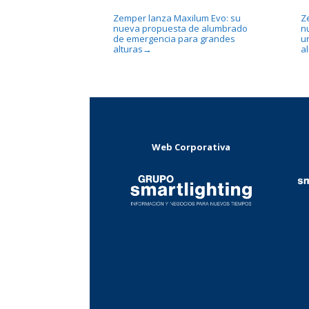
Zemper lanza Maxilum Evo: su
Z
nueva propuesta de alumbrado
n
de emergencia para grandes
un
alturas
a
→
Web Corporativa