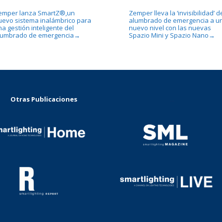
emper lanza SmartZ®,un
Zemper lleva la ‘invisibilidad’ d
uevo sistema inalámbrico para
alumbrado de emergencia a u
a gestión inteligente del
nuevo nivel con las nuevas
lumbrado de emergencia
Spazio Mini y Spazio Nano
→
→
Otras Publicaciones
...