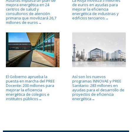
Asturias impulsa un plan de
La Rioja moviliza 5 millones
mejora energética en 24
de euros en ayudas para
centros de salud y
mejorar la eficiencia
consultorios de atención
energética de industrias y
primaria que movilizará 26,7
edificios terciarios
→
millones de euros
→
El Gobierno aprueba la
Así son los nuevos
puesta en marcha del PREE
programas INNOVAE y PREE
Docente: 200 millones para
Sanitario: 283 millones en
mejorar la eficiencia
ayudas para el desarrollo de
energética de colegios e
proyectos de eficiencia
institutos públicos
energética
→
→