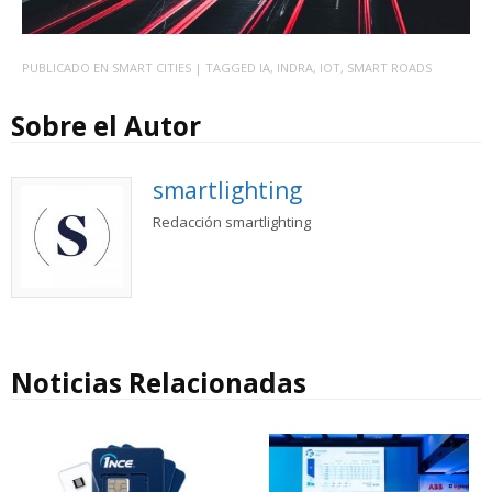
PUBLICADO EN
SMART CITIES
| TAGGED
IA
,
INDRA
,
IOT
,
SMART ROADS
Sobre el Autor
smartlighting
Redacción smartlighting
Noticias Relacionadas