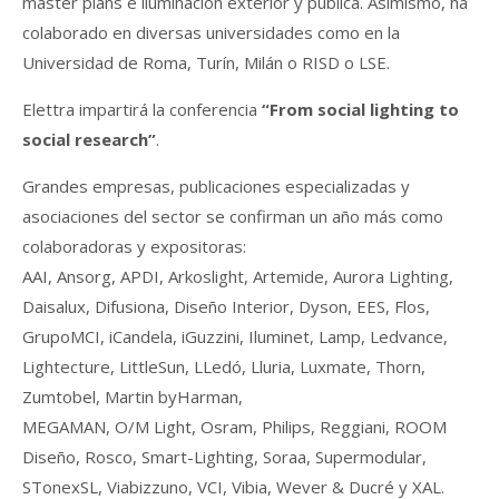
master plans e iluminación exterior y pública. Asimismo, ha
colaborado en diversas universidades como en la
Universidad de Roma, Turín, Milán o RISD o LSE.
Elettra impartirá la conferencia
“From social lighting to
social research”
.
Grandes empresas, publicaciones especializadas y
asociaciones del sector se confirman un año más como
colaboradoras y expositoras:
AAI, Ansorg, APDI, Arkoslight, Artemide, Aurora Lighting,
Daisalux, Difusiona, Diseño Interior, Dyson, EES, Flos,
GrupoMCI, iCandela, iGuzzini, Iluminet, Lamp, Ledvance,
Lightecture, LittleSun, LLedó, Lluria, Luxmate, Thorn,
Zumtobel, Martin byHarman,
MEGAMAN, O/M Light, Osram, Philips, Reggiani, ROOM
Diseño, Rosco, Smart-Lighting, Soraa, Supermodular,
STonexSL, Viabizzuno, VCI, Vibia, Wever & Ducré y XAL.