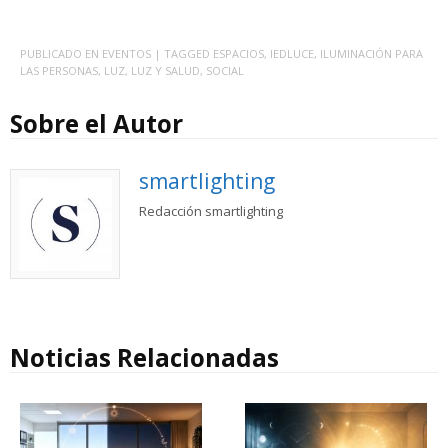
PUBLICADO EN
EVENTOS
| TAGGED
ESPACIOS
,
IEDLUCE
,
ILUMINACIÓN PARA
LAS PERSONAS
,
LUZ
,
LUZ Y SALUD
,
SOCIAL
Sobre el Autor
smartlighting
Redacción smartlighting
Noticias Relacionadas