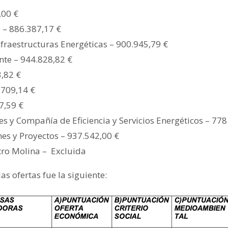
,00 €
o
– 886.387,17 €
nfraestructuras Energéticas – 900.945,79 €
nte
– 944.828,82 €
,82 €
.709,14 €
7,59 €
s y Compañía de Eficiencia y Servicios Energéticos
– 778
nes y Proyectos
– 937.542,00 €
tro Molina –
Excluida
las ofertas fue la siguiente: