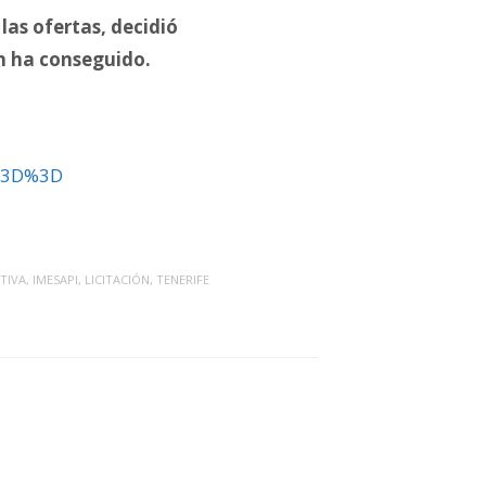
las ofertas, decidió
ón ha conseguido.
A%3D%3D
TIVA
,
IMESAPI
,
LICITACIÓN
,
TENERIFE