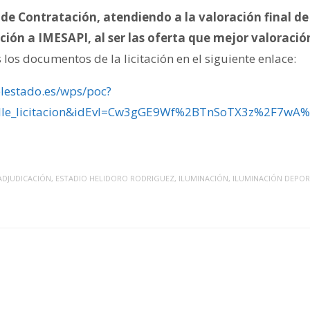
de Contratación, atendiendo a la valoración final de 
ción a IMESAPI, al ser las oferta que mejor valoraci
los documentos de la licitación en el siguiente enlace:
elestado.es/wps/poc?
alle_licitacion&idEvl=Cw3gGE9Wf%2BTnSoTX3z%2F7w
ADJUDICACIÓN
,
ESTADIO HELIDORO RODRIGUEZ
,
ILUMINACIÓN
,
ILUMINACIÓN DEPOR