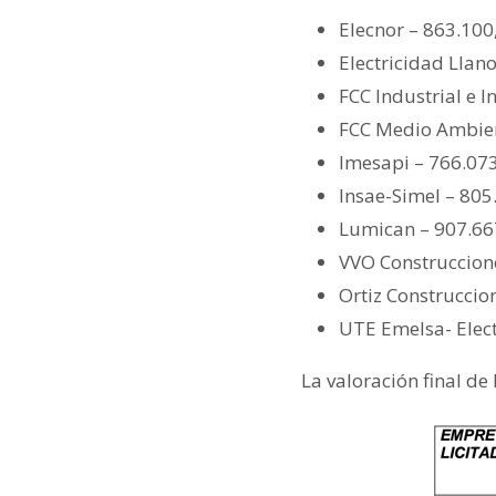
Elecnor
– 863.100
Electricidad Llan
FCC Industrial
e I
FCC Medio Ambie
Imesapi –
766.073
Insae-Simel
– 805
Lumican
– 907.66
VVO Construccione
Ortiz Construccio
UTE Emelsa- Elec
La valoración final de 