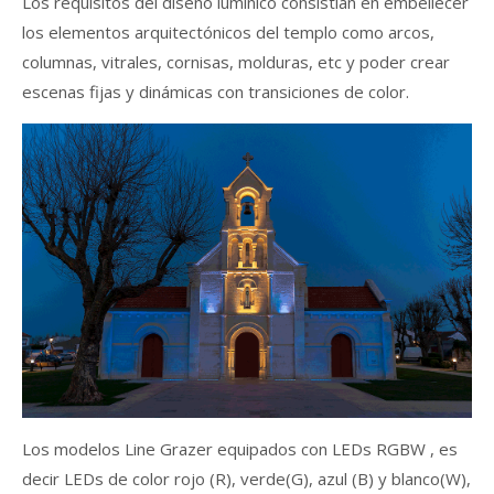
Los requisitos del diseño lumínico consistían en embellecer
los elementos arquitectónicos del templo como arcos,
columnas, vitrales, cornisas, molduras, etc y poder crear
escenas fijas y dinámicas con transiciones de color.
Los modelos Line Grazer equipados con LEDs RGBW , es
decir LEDs de color rojo (R), verde(G), azul (B) y blanco(W),