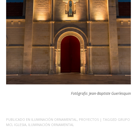
Fotógrafo: Jean-Baptiste Guerlesquin
PUBLICADO EN
ILUMINACIÓN ORNAMENTAL
,
PROYECTOS
| TAGGED
GRUPO
MCI
,
IGLESIA
,
ILUMINACIÓN ORNAMENTAL