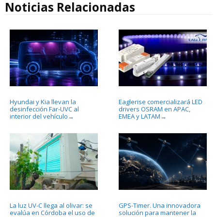
Noticias Relacionadas
Hyundai y Kia llevan la
Eaglerise comercializará LED
desinfección Far-UVC al
drivers OSRAM en APAC,
interior del vehículo
EMEA y LATAM
→
→
La luz UV-C llega al olivar: se
GPS-Timer. Una innovadora
evalúa en Córdoba el uso de
solución para mantener la