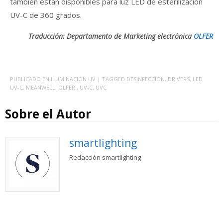
también están disponibles para luz LED de esterilización
UV-C de 360 ​​grados.
Traducción: Departamento de Marketing electrónica
OLFER
PUBLICADO EN
ILUMINACIÓN UV
| TAGGED
DESINFECCIÓN
,
DRIVERS
,
LED
UV-C
,
MEANWELL
,
OLFER.
,
UV-C
,
UVC
Sobre el Autor
smartlighting
Redacción smartlighting