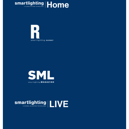
...
...