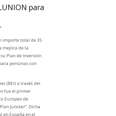
 ILUNION para
A
n importe total de 35
la mejora de la
su Plan de Inversión
 para personas con
s (BEI) a través del
n fue el primer
co Europeo de
Plan Juncker”. Dicha
l en España en el