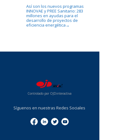
Así son los nuevos programas
INNOVAE y PREE Sanitario: 283
millones en ayudas para el
desarrollo de proyectos de
eficiencia energética
→
...
Controlado por OJDinteractiva
Síguenos en nuestras Redes Sociales