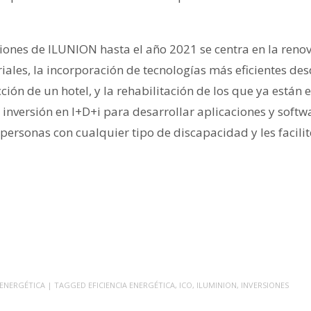
iones de ILUNION hasta el año 2021 se centra en la reno
iales, la incorporación de tecnologías más eficientes des
cción de un hotel, y la rehabilitación de los que ya están
inversión en I+D+i para desarrollar aplicaciones y soft
 personas con cualquier tipo de discapacidad y les facilit
 ENERGÉTICA
| TAGGED
EFICIENCIA ENERGÉTICA
,
ICO
,
ILUMINION
,
INVERSIONES