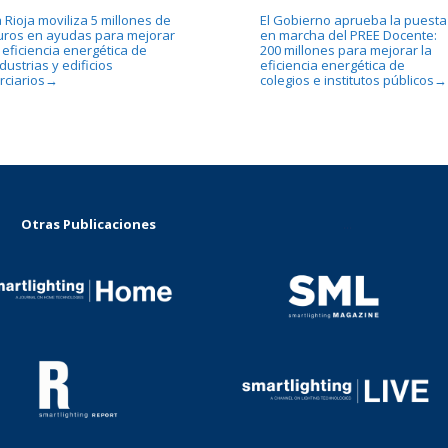
 Rioja moviliza 5 millones de
El Gobierno aprueba la puesta
uros en ayudas para mejorar
en marcha del PREE Docente:
 eficiencia energética de
200 millones para mejorar la
dustrias y edificios
eficiencia energética de
rciarios
colegios e institutos públicos
→
→
Otras Publicaciones
...