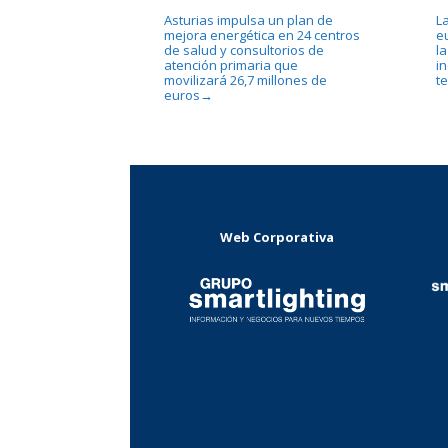
Asturias impulsa un plan de
La
mejora energética en 24 centros
e
de salud y consultorios de
la
atención primaria que
in
movilizará 26,7 millones de
te
euros
→
Web Corporativa