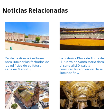
Noticias Relacionadas
Renfe destinará 2 millones
La histórica Plaza de Toros de
para iluminar las fachadas de
El Puerto de Santa María dará
los edificios de su futura
el salto al LED: sale a
sede en Madrid
concurso la renovación de su
→
iluminación
→