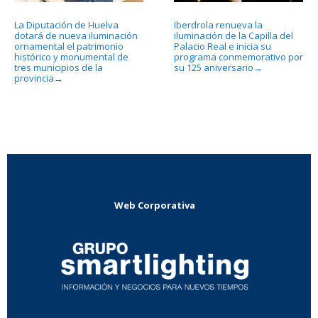
La Diputación de Huelva
Iberdrola renueva la
dotará de nueva iluminación
iluminación de la Capilla del
ornamental el patrimonio
Palacio Real e inicia su
histórico y monumental de
programa conmemorativo por
tres municipios de la
su 125 aniversario
→
provincia
→
Web Corporativa