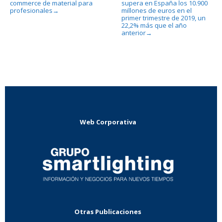
commerce de material para
supera en España los 10.900
profesionales
millones de euros en el
→
primer trimestre de 2019, un
22,2% más que el año
anterior
→
Web Corporativa
Otras Publicaciones