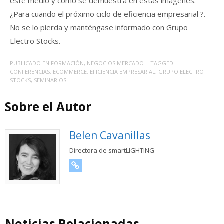
este medio y como se demuestra en estas imágenes.
¿Para cuando el próximo ciclo de eficiencia empresarial ?.
No se lo pierda y manténgase informado con Grupo
Electro Stocks.
PUBLICADO EN
FORMACIÓN
,
NEGOCIOS MERCADO
| TAGGED
CONFERENCIAS
,
ECOMMERCE
,
EFICIENCIA EMPRESARIAL
,
GRUPO ELECTRO
STOCKS
,
SEMINARIOS
Sobre el Autor
Belen Cavanillas
Directora de smartLIGHTING
URL
Noticias Relacionadas