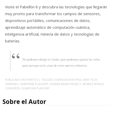
Visite el Pabellón 8 y descubra las tecnologías que llegarán
muy pronto para transformar los campos de sensores,
dispositivos portátiles, comunicaciones de datos,
aprendizaje automático de computación cuántica,
inteligencia artificial, minería de datos y tecnologías de
baterías.
No podemos dirigir el viento, pero podemos ajustar las velas
para navegar en la cima de estos nuevos esfuerzos.
PUBLICADO EN
EVENTOS
| TAGGED
COMISION EUROPEA
,
DEEP TECH
,
GRAFENO
,
GRAPHENE FLAGSHIP
,
HUMAN BRAIN PROJECT
,
MOBILE WORLD
CONGRESS
,
QUANTUM FLAGSHIP
Sobre el Autor