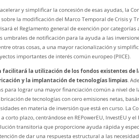
de acelerar y simplificar la concesión de esas ayudas, la C
sobre la modificación del Marco Temporal de Crisis y Tr
isará el Reglamento general de exención por categorías a
 umbrales de notificación para la ayuda a las inversione
ntre otras cosas, a una mayor racionalización y simplific
yectos importantes de interés común europeo (PIICE).
acilitará la utilización de los fondos existentes de l
bricación y la implantación de tecnologías limpias
. Ad
s para lograr una mayor financiación común a nivel de 
fabricación de tecnologías con cero emisiones netas, bas
esidades en materia de inversión que está en curso. La C
a corto plazo, centrándose en REPowerEU, InvestEU y el 
lución transitoria que proporcione ayuda rápida y especí
ntención de dar una respuesta estructural a las necesida