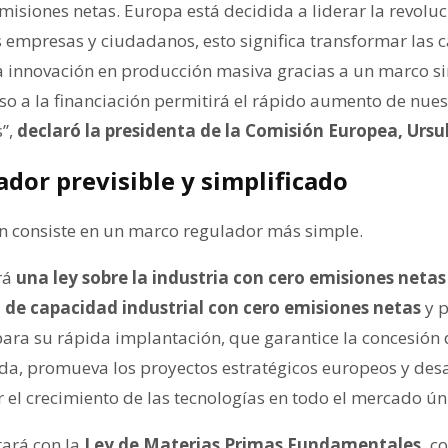
misiones netas. Europa está decidida a liderar la revoluc
s empresas y ciudadanos, esto significa transformar las
a innovación en producción masiva gracias a un marco s
o a la financiación permitirá el rápido aumento de nuest
”,
declaró la presidenta de la Comisión Europea, Ursu
ador previsible y simplificado
lan consiste en un marco regulador más simple.
rá
una ley sobre la industria con cero emisiones neta
 de capacidad industrial con cero emisiones netas
y 
ra su rápida implantación, que garantice la concesión
ada, promueva los proyectos estratégicos europeos y des
 el crecimiento de las tecnologías en todo el mercado ún
tará con la
Ley de Materias Primas Fundamentales,
co