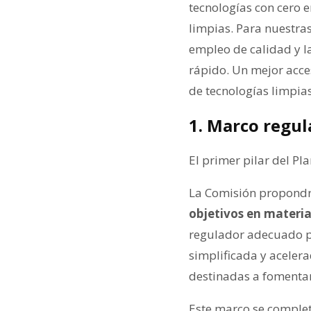
tecnologías con cero e
limpias. Para nuestra
empleo de calidad y l
rápido. Un mejor acces
de tecnologías limpias
1. Marco regul
El primer pilar del P
La Comisión propond
objetivos en materia
regulador adecuado pa
simplificada y aceler
destinadas a fomentar
Este marco se comple