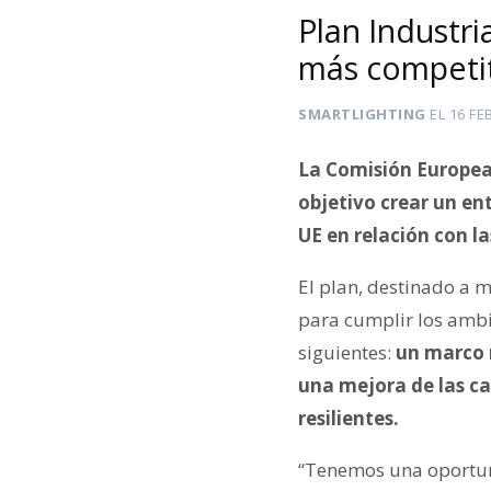
Plan Industri
más competit
SMARTLIGHTING
EL
16 FE
La Comisión Europea 
objetivo crear un en
UE en relación con l
El plan, destinado a 
para cumplir los ambic
siguientes:
un marco r
una mejora de las c
resilientes.
“Tenemos una oportunid