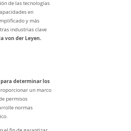
ión de las tecnologías
 capacidades en
implificado y más
ras industrias clave
la von der Leyen.
s para determinar los
proporcionar un marco
 de permisos
arrolle normas
ico.
n el fin de garantizar