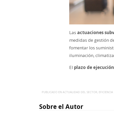
Las
actuaciones subve
medidas de gestión de
fomentar los suminist
iluminación, climatiz
El
plazo de ejecució
PUBLICADO EN
ACTUALIDAD DEL SECTOR
,
EFICIENCIA
Sobre el Autor