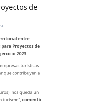
proyectos de
CA
ritorial entre
 para Proyectos de
jercicio 2023
.
 empresas turísticas
ar que contribuyen a
uros), nos queda un
en turismo”,
comentó